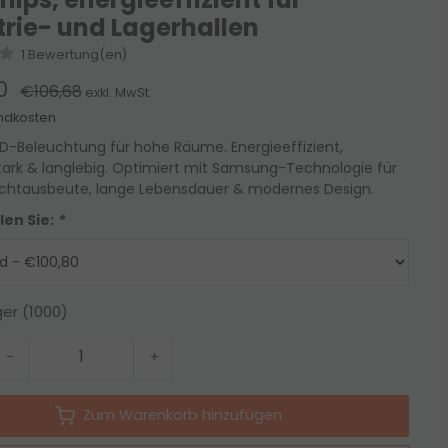
trie- und Lagerhallen
1 Bewertung(en)
0
€106,68
exkl. MwSt.
ndkosten
LED-Beleuchtung für hohe Räume. Energieeffizient,
tark & langlebig. Optimiert mit Samsung-Technologie für
ichtausbeute, lange Lebensdauer & modernes Design.
len Sie:
*
ger (1000)
-
+
Zum Warenkorb hinzufügen