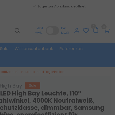
Lager zur Abholung geöffnet
0
0
exkl.
Inkl.
MwSt.
MwSt.
Sale
Wissensdatenbank
Referenzen
ffizient für Industrie- und Lagerhallen
 High Bay
Sale
LED High Bay Leuchte, 110°
ahlwinkel, 4000K Neutralweiß,
Schutzklasse, dimmbar, Samsung
ips, energieeffizient für