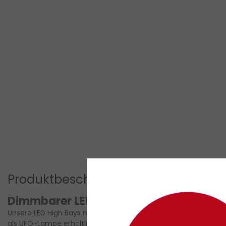
Produktbeschreibung
Dimmbarer LED High Bay 200W 4000K 
Unsere LED High Bays mit integriertem dimmbaren 1-10V Treib
als UFO-Lampe erhältlich. Diese Lampen haben eine Leistung v