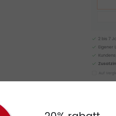
2 bis 7 
Eigener 
Kundensp
Zusatzi
Auf Vergl
mit Samsung LED
er sind rundum und betören durch die Anordnung der LEDs außer
on 200 Watt und sind ideal für Deckenhöhen von 6 bis 8 Metern. 