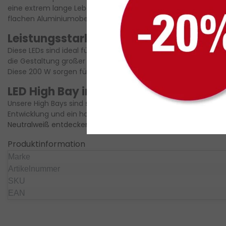
eine extrem lange Lebensdauer, wodurch sich die Versicherungs
flachen Aluminiumoberfläche.
Mehr über LED High Bays fouta
Leistungsstarke LED High Bays für gro
Diese LEDs sind ideal für die großflächige Beleuchtung von Sp
die Gestaltung großer Räume konzipiert. Da das Licht intens
Diese 200 W sorgen für maximale Leistung.
Passende LED-Dimm
LED High Bay in neutralweiß (4000K)
Unsere High Bays sind seitdem in der Lightfarbe Neutralweiß 
Entwicklung und ein hohes Maß an Zufriedenheit. Das neutralw
Neutralweiß entdecken
Produktinformation
Marke
Artikelnummer
SKU
EAN