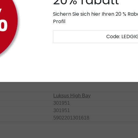
20% rabatt
kosten schnell amortisieren. Dank der Schutzart IP65 bleibt viel 
hren
Sichern Sie sich hier Ihren 20 % R
Profil
ße Flächen
orthallen, Industriehallen, Lagerhallen, Lagerhallen und Produkti
Code: LEDGI
iver ist, können Sie die Lampen mit einem 1-10V-LED-Dimmer für
er finden Sie hier
(4000K) leuchtend. Diese Farbtemperatur wird vor allem in Werk
eiße Licht (4000K) wirkt sich positiv auf die Produktion und d
Luksus High Bay
301951
301951
5902201301618