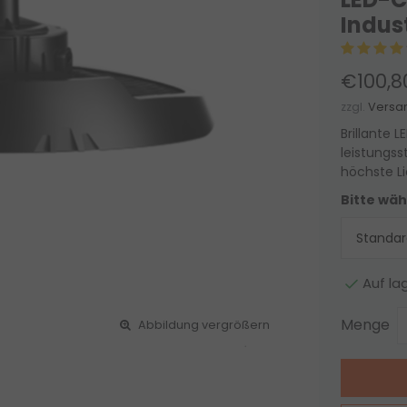
Indus
€100,8
zzgl.
Versa
Brillante 
leistungss
höchste L
Bitte wäh
Auf la
Menge
Abbildung vergrößern