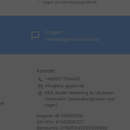
Lager zur Abholung geöffnet
Fragen?
homepage.contact.text
Kontakt
+4930577034401
info@led-gigant.de
6105, Boden Niederlög 14, Leutasch
Österreich (Ausstellungsraum und
me
Lager)
Register NR: FN290922b
USt-IDnr: ATU63224727
Bankkonto: AT163631400001039890