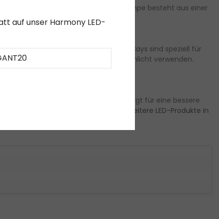
Platz für Licht und frische Luft. Die Lampe besteht aus einer
abatt auf unser Harmony LED-
onsanlagen. Unsere 200-Watt-LED-High-Bays sind speziell für
GANT20
 Hochregale oder einem 1-10V-Einzeldimmlicht verwenden.
- und Sportbereichen eingesetzt und sorgt für eine bessere
as Wohlbefinden in der Umgebung aus.
Weitere LED-Produkte in