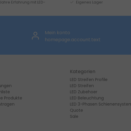
 Jahre Erfahrung mit LED-
Eigenes Lager
Mein konto
homepage.account.text
Kategorien
LED Streifen Profile
lungen
LED Streifen
liste
LED Zubehoer
ie Produkte
LED Beleuchtung
ntragen
LED 3-Phasen Schienensyste
Quote
Sale