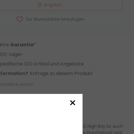
Angebot
Zur Wunschliste hinzufügen
Jahre
Garantie
*
LED-Lager
ezifische LED Artikel und Angebote
nformation?
Anfrage zu diesem Produkt
eichsliste setzen
×
gewöhnlich hohe Lichtausbeute. Eine LED High Bay ist auch
Das LED High Bay hat eine pflegeleichte Einschaltzeit und