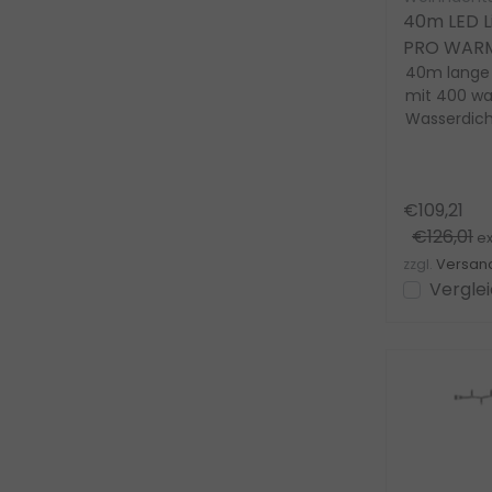
40m LED L
PRO WARMW
erweiterb
40m lange
mit 400 wa
Wasserdicht
Innen- & Au
€109,21
€126,01
ex
zzgl.
Versan
Vergle