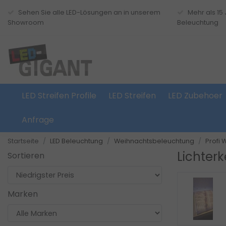
Sehen Sie alle LED-Lösungen an in unserem
Mehr als 15
Showroom
Beleuchtung
LED Streifen Profile
LED Streifen
LED Zubehoer
Anfrage
Startseite
LED Beleuchtung
Weihnachtsbeleuchtung
Profi
Lichter
Sortieren
Plug And Play LED
Marken
Ansehen