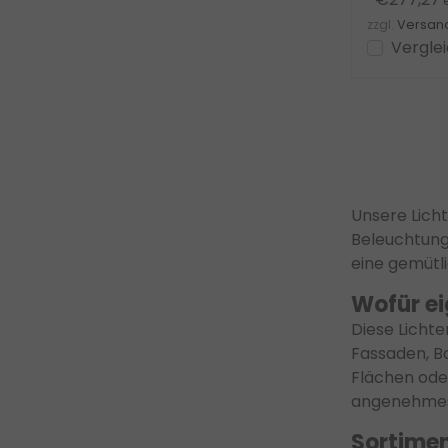
e
zzgl.
Versan
Vergle
Unsere Lich
Beleuchtung
eine gemütli
Wofür ei
Diese Licht
Fassaden, B
Flächen ode
angenehmes,
Sortimen