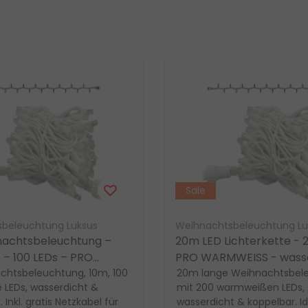
Sale
beleuchtung Luksus
Weihnachtsbeleuchtung Lu
achtsbeleuchtung –
20m LED Lichterkette - 
 – 100 LEDs – PRO
PRO WARMWEISS - wasse
S – wasserdicht –
chtsbeleuchtung, 10m, 100
erweiterbar
20m lange Weihnachtsbel
LEDs, wasserdicht &
mit 200 warmweißen LEDs,
ar
 Inkl. gratis Netzkabel für
wasserdicht & koppelbar. Id