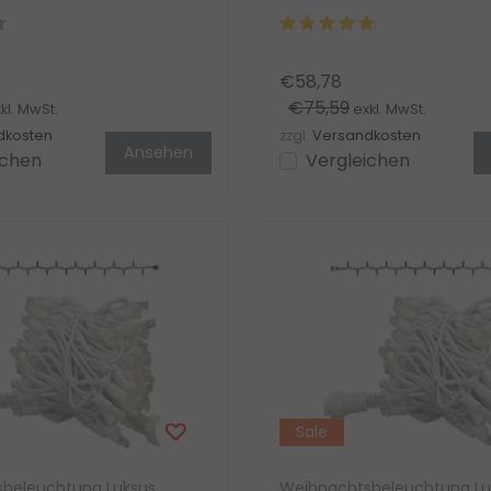
t...
drinnen & draußen. Inkl. Net.
€58,78
€75,59
kl. MwSt.
exkl. MwSt.
dkosten
zzgl.
Versandkosten
Ansehen
ichen
Vergleichen
Sale
beleuchtung Luksus
Weihnachtsbeleuchtung Lu