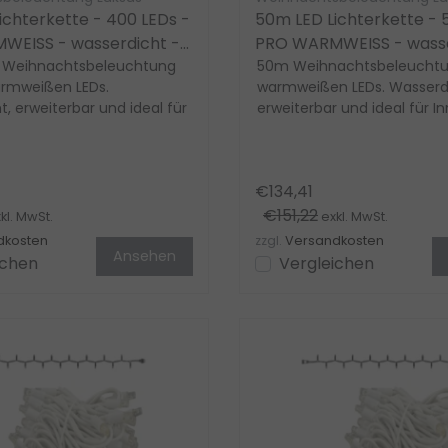
ichterkette - 400 LEDs -
50m LED Lichterkette - 
EISS - wasserdicht -
PRO WARMWEISS - wasse
ar
 Weihnachtsbeleuchtung
erweiterbar
50m Weihnachtsbeleuchtu
rmweißen LEDs.
warmweißen LEDs. Wasserdi
, erweiterbar und ideal für
erweiterbar und ideal für I
ßenbereiche. ...
Außenbereich. ...
€134,41
€151,22
kl. MwSt.
exkl. MwSt.
dkosten
zzgl.
Versandkosten
Ansehen
ichen
Vergleichen