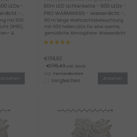
500 LEDs -
60m LED Lichterkette - 600 LEDs -
rdicht -
PRO WARMWEISS - wasserdicht -
ng mit 500
erweiterbar
60 m lange Weihnachtsbeleuchtung
cht (IP65),
mit 600 hellen LEDs für eine warme,
nnen- &
gemütliche Atmosphäre. Wasserdicht
für Innen & Auße...
€159,62
€176,43
exkl. MwSt.
zzgl.
Versandkosten
Ansehen
Ansehen
Vergleichen