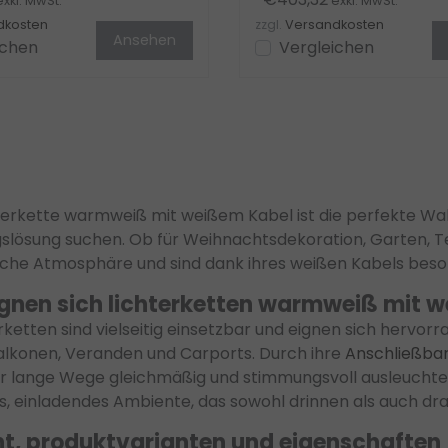
xkl. MwSt.
exkl. MwSt.
dkosten
zzgl.
Versandkosten
Ansehen
ichen
Vergleichen
terkette warmweiß mit weißem Kabel ist die perfekte Wahl
slösung suchen. Ob für Weihnachtsdekoration, Garten, Te
che Atmosphäre und sind dank ihres weißen Kabels besonde
gnen sich lichterketten warmweiß mit 
erketten sind vielseitig einsetzbar und eignen sich herv
alkonen, Veranden und Carports. Durch ihre
Anschließbar
r lange Wege gleichmäßig und stimmungsvoll ausleuchten
 einladendes Ambiente, das sowohl drinnen als auch dr
t, produktvarianten und eigenschaften