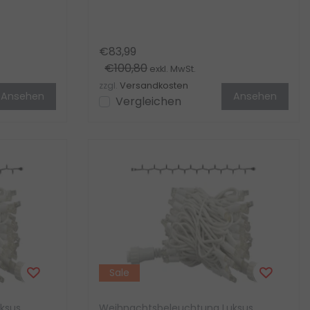
..
erweiterbar und anschlussfertig mit
grati...
€83,99
€100,80
exkl. MwSt.
zzgl.
Versandkosten
Ansehen
Ansehen
Vergleichen
Sale
ksus
Weihnachtsbeleuchtung Luksus