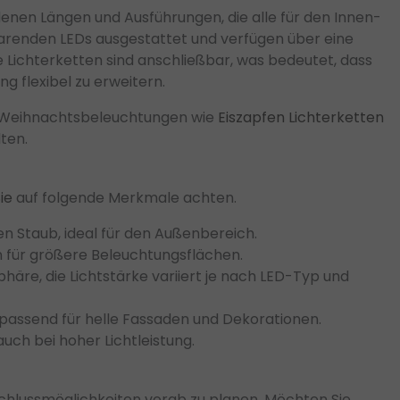
enen Längen und Ausführungen, die alle für den Innen-
arenden LEDs ausgestattet und verfügen über eine
e Lichterketten sind anschließbar, was bedeutet, dass
g flexibel zu erweitern.
e Weihnachtsbeleuchtungen wie
Eiszapfen Lichterketten
ten.
ie
auf folgende Merkmale achten.
n Staub, ideal für den Außenbereich.
n für größere Beleuchtungsflächen.
äre, die Lichtstärke variiert je nach LED-Typ und
, passend für helle Fassaden und Dekorationen.
uch bei hoher Lichtleistung.
l
schlussmöglichkeiten vorab zu planen. Möchten Sie