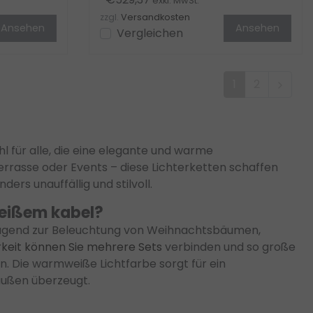
exkl. MwSt.
zzgl.
Versandkosten
Ansehen
Ansehen
Vergleichen
1
2
 für alle, die eine elegante und warme
rrasse oder Events – diese Lichterketten schaffen
rs unauffällig und stilvoll.
weißem kabel?
orragend zur Beleuchtung von Weihnachtsbäumen,
keit können Sie mehrere Sets
verbinden und so große
. Die warmweiße Lichtfarbe sorgt für ein
außen überzeugt.