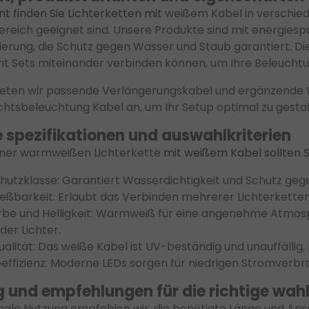
nt finden Sie Lichterketten mit
weißem Kabel in verschied
reich geeignet sind. Unsere Produkte sind mit energiesp
zierung, die Schutz gegen Wasser und Staub garantiert. Di
cht Sets miteinander verbinden können, um Ihre Beleuchtun
bieten wir passende Verlängerungskabel und ergänzend
htsbeleuchtung Kabel an, um Ihr Setup optimal zu gestal
 spezifikationen und auswahlkriterien
iner warmweißen Lichterkette
mit weißem Kabel sollten S
hutzklasse: Garantiert Wasserdichtigkeit und Schutz gege
ießbarkeit: Erlaubt das Verbinden mehrerer Lichterkette
rbe und Helligkeit: Warmweiß für eine angenehme Atmosph
der Lichter.
alität: Das weiße Kabel ist UV-beständig und unauffällig
effizienz: Moderne LEDs sorgen für niedrigen Stromverbra
 und empfehlungen für die richtige wah
imale Nutzung empfehlen wir, die benötigte Länge und An