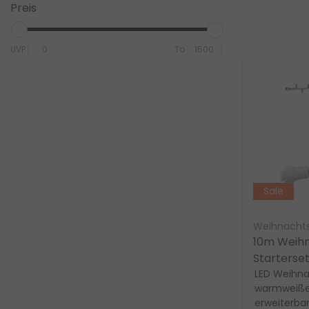
Preis
UVP
To
Sale
Weihnachts
10m Weihn
Starterset
WARMWEIS
LED Weihna
warmweiße 
erweiterb
erweiterbar.