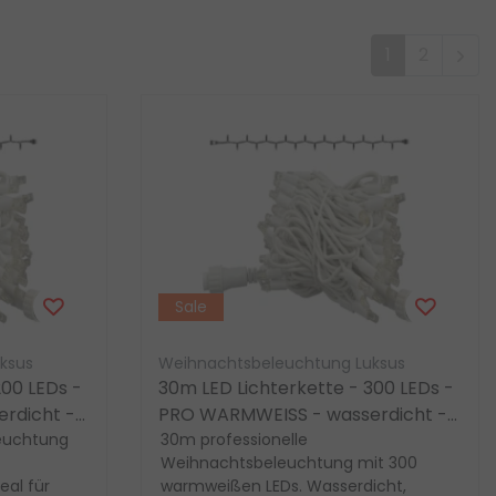
1
2
Sale
ksus
Weihnachtsbeleuchtung Luksus
200 LEDs -
30m LED Lichterkette - 300 LEDs -
rdicht -
PRO WARMWEISS - wasserdicht -
euchtung
erweiterbar
30m professionelle
Weihnachtsbeleuchtung mit 300
eal für
warmweißen LEDs. Wasserdicht,