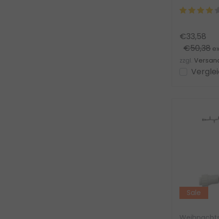
sofortige Ins
€33,58
€50,38
ex
zzgl.
Versan
Vergle
Sale
Weihnachts