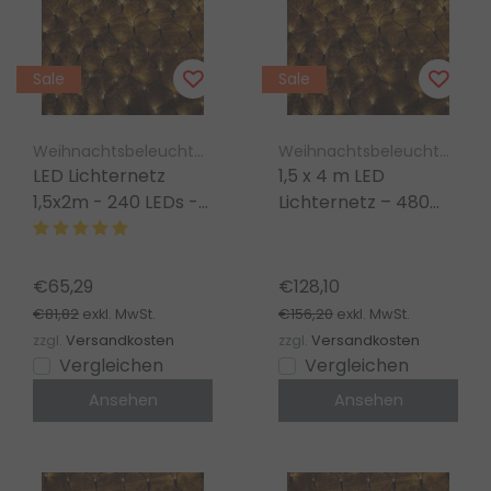
Sale
Sale
Weihnachtsbeleuchtung Luksus
Weihnachtsbeleuchtung Luksus
LED Lichternetz
1,5 x 4 m LED
1,5x2m - 240 LEDs -
Lichternetz – 480
Warmweiß - IP67
LEDs – Warmweiß –
wasserdicht - PRO
IP67 wasserdicht –
LUKSUS
PRO LUKSUS
€65,29
€128,10
€81,82
€156,20
exkl. MwSt.
exkl. MwSt.
zzgl.
Versandkosten
zzgl.
Versandkosten
Vergleichen
Vergleichen
Ansehen
Ansehen