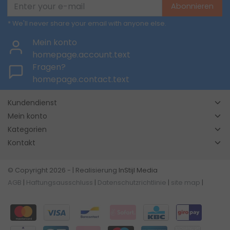
Abonnieren
* We'll never share your email with anyone else.
Mein konto
homepage.account.text
Fragen?
homepage.contact.text
Kundendienst
Mein konto
Kategorien
Kontakt
© Copyright 2026 - | Realisierung
InStijl Media
AGB
|
Haftungsausschluss
|
Datenschutzrichtlinie
|
site map
|