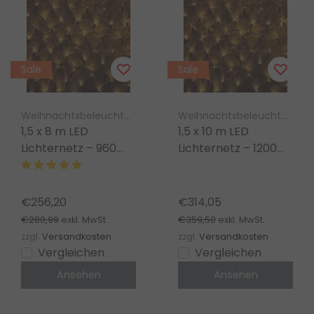
Sale
Sale
Weihnachtsbeleuchtung Luksus
Weihnachtsbeleuchtung Luksus
1,5 x 8 m LED
1,5 x 10 m LED
Lichternetz – 960
Lichternetz – 1200
LEDs – Warmweiß –
LEDs – Warmweiß –
IP67 wasserdicht –
IP67 wasserdicht –
PRO LUKSUS
PRO LUKSUS
€256,20
€314,05
€280,99
€359,50
exkl. MwSt.
exkl. MwSt.
zzgl.
Versandkosten
zzgl.
Versandkosten
Vergleichen
Vergleichen
Ansehen
Ansehen