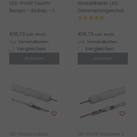
LED-Profil Touch-
Einstellbarer LED
Sensor – Einbau – für
Dämmerungsschalter
LED-Profil C14ALU –
& PIR Sensor
53850000
kombiniert -
SLSS002
€16,73
€16,73
exkl. MwSt.
exkl. MwSt.
zzgl.
Versandkosten
zzgl.
Versandkosten
Vergleichen
Vergleichen
Ansehen
Ansehen
LED-Sensor Luksus
LED-Profil-Sensoren von Luksus