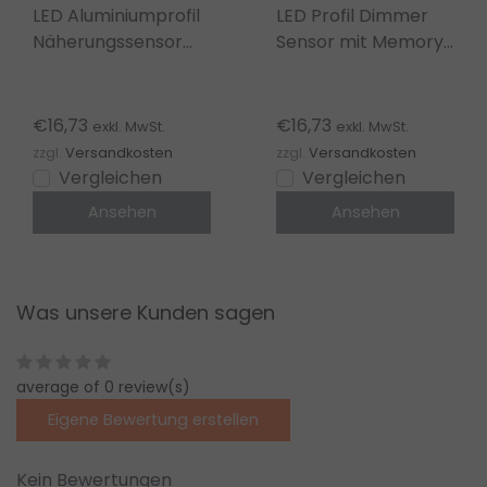
LED Aluminiumprofil
LED Profil Dimmer
Näherungssensor
Sensor mit Memory-
Schalter – SPS001 für
Funktion für Dual
LED Streifen
White LED Streifen –
SPS003
€16,73
€16,73
exkl. MwSt.
exkl. MwSt.
zzgl.
Versandkosten
zzgl.
Versandkosten
Vergleichen
Vergleichen
Ansehen
Ansehen
Was unsere Kunden sagen
average of 0 review(s)
Eigene Bewertung erstellen
Kein Bewertungen