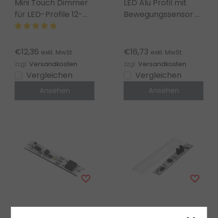
Mini Touch Dimmer
LED Alu Profil mit
für LED-Profile 12-
Bewegungssensor –
24V 8A – LED
Einbau – WZBLS1 für
Steuerung STD007
LED Streifen
€12,36
€16,73
exkl. MwSt.
exkl. MwSt.
zzgl.
Versandkosten
zzgl.
Versandkosten
Vergleichen
Vergleichen
Ansehen
Ansehen
LED-Profil-Sensoren von Luksus