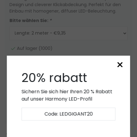
Design und cleverer Klickabdeckung. Perfekt für den
Einbau mit homogener, diffuser LED-Beleuchtung.
Bitte wählen Sie:
*
Auf lager (1000)
×
Menge
-
+
20% rabatt
Zum Warenkorb hinzufügen
Sichern Sie sich hier Ihren 20 % Rabatt
Angebot
auf unser Harmony LED-Profil
Zur Wunschliste hinzufügen
Code: LEDGIGANT20
2 bis 7 Jahre
Garantie
*