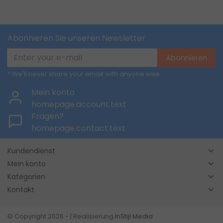
Abonnieren Sie unseren Newsletter
Abonnieren
* We'll never share your email with anyone else.
Mein konto
homepage.account.text
Fragen?
homepage.contact.text
Kundendienst
Mein konto
Kategorien
Kontakt
© Copyright 2026 - | Realisierung
InStijl Media