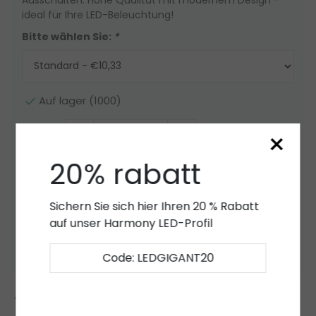
ideal für Ihre LED-Beleuchtung!
Bitte wählen Sie:
*
Auf lager (1000)
×
Menge
-
+
20% rabatt
Zum Warenkorb hinzufügen
Sichern Sie sich hier Ihren 20 % Rabatt
Angebot
auf unser Harmony LED-Profil
Zur Wunschliste hinzufügen
Code: LEDGIGANT20
2 bis 7 Jahre
Garantie
*