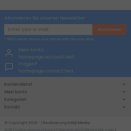
Abonnieren Sie unseren Newsletter
Abonnieren
* We'll never share your email with anyone else.
Mein konto
homepage.account.text
Fragen?
homepage.contact.text
Kundendienst
Mein konto
Kategorien
Kontakt
© Copyright 2026 - | Realisierung
InStijl Media
AGB
|
Haftungsausschluss
|
Datenschutzrichtlinie
|
site map
|