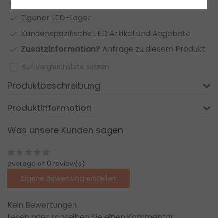
2 bis 7 Jahre
Garantie
*
Eigener LED-Lager
Kundenspezifische LED Artikel und Angebote
Zusatzinformation?
Anfrage zu diesem Produkt
Auf Vergleichsliste setzen
Produktbeschreibung
Produktinformation
Was unsere Kunden sagen
average of 0 review(s)
Eigene Bewertung erstellen
Kein Bewertungen
Lesen oder schreiben Sie einen Kommentar