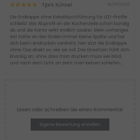
Tjark Kühnel
19/05/2026
Die Endkappe ohne Kabeldurchführung für LED-Profile
schließt das Aluprofil an der Küchenzeile schön bündig
ab und die Kante wirkt endlich sauber. Mein vorheriges
Set hatte an den Enden immer kleine Spalte und hat
sich beim Andrücken verdreht, hier sitzt die Endkappe
ohne Öse direkt so, wie sie soll. Das Einsetzen fühlt sich
knackig an, ohne dass man drücken muss wie blöd,
und nach dem Licht an sieht man keinen schiefen
Abschluss mehr. Ich habe die Teile bei
https://www.led-gigant.de bestellt, weil ich nach dem
Fehlkauf was Passendes wollte, und das ist jetzt eher
wie bei „kupferrohr endkappe ohne löten“, nur eben
fürs LED-Profil.
Lesen oder schreiben Sie einen Kommentar
Eigene Bewertung erstellen