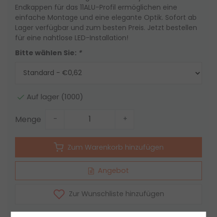
Endkappen für das 11ALU-Profil ermöglichen eine
einfache Montage und eine elegante Optik. Sofort ab
Lager verfügbar und zum besten Preis. Jetzt bestellen
für eine nahtlose LED-Installation!
Bitte wählen Sie:
*
Auf lager (1000)
Menge
-
+
Zum Warenkorb hinzufügen
Angebot
Zur Wunschliste hinzufügen