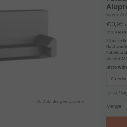
Alupr
Eigene Bew
€0,95
e
zzgl.
Versa
Silberne E
Hochwerti
Kabeldurch
sichere M
Bitte wäh
Auf la
Abbildung vergrößern
Menge