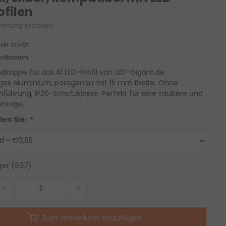
ofilen
ertung erstellen
xkl. MwSt.
ndkosten
ndkappe für das A1 LED-Profil von LED-Gigant.de.
ges Aluminium, passgenau mit 15 mm Breite. Ohne
führung, IP20-Schutzklasse. Perfekt für eine saubere und
ontage.
len Sie:
*
ger (937)
-
+
Zum Warenkorb hinzufügen