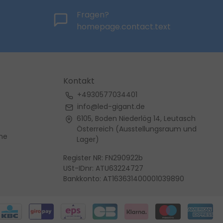
Fragen?
homepage.contact.text
Kontakt
+4930577034401
info@led-gigant.de
6105, Boden Niederlög 14, Leutasch
Österreich (Ausstellungsraum und
me
Lager)
Register NR: FN290922b
USt-IDnr: ATU63224727
Bankkonto: AT163631400001039890