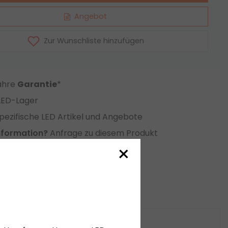
Angebot
Zur Wunschliste hinzufügen
Jahre
Garantie
*
LED-Lager
ezifische LED Artikel und Angebote
nformation?
Anfrage zu diesem Produkt
×
eichsliste setzen
ige Produkte