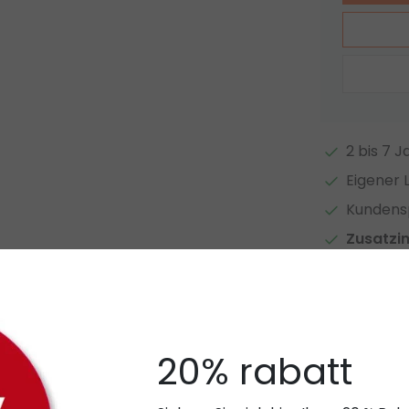
2 bis 7 
Eigener 
Kundensp
Zusatzi
Auf Vergl
Zugehör
20% rabatt
01Silber
l konzipiert und mit einer passenden