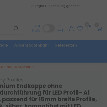
Lager zur Abholung geöffnet
0
0
exkl.
Inkl.
MwSt.
MwSt.
Sale
Wissensdatenbank
Referenzen
bel mit LED Aluprofilen
y Profiles
nium Endkappe ohne
durchführung für LED Profil- A1
, passend für 15mm breite Profile,
k, silber, kompatibel mit LED