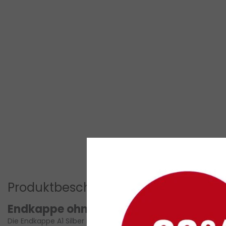
Produktbeschreibung
Endkappe ohne Kabeldurchführung – 3
Die
Endkappe A1 Silber
ist speziell für das Aluminium-LED-Profi