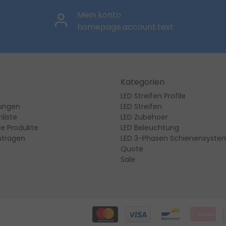
Mein konto
homepage.account.text
Kategorien
LED Streifen Profile
lungen
LED Streifen
liste
LED Zubehoer
ie Produkte
LED Beleuchtung
ntragen
LED 3-Phasen Schienensyste
Quote
Sale