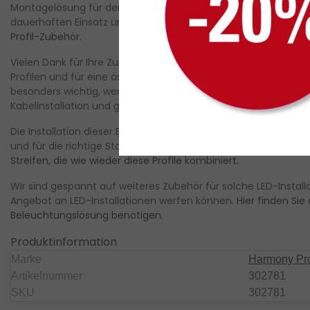
Montagelösung für den Kabelanschluss versehen. Aus hochwert
dauerhaften Einsatz und die professionelle Montage der LED-
Profil-Zubehör.
Vielen Dank für Ihre Zustimmung zu dieser idealen Endkappe fü
Profilen und für eine ästhetische und funktionale Integration in
besonders wichtig, wenn es um die Installation geht. Beide 
Kabelinstallation und gewährleisten eine optimale optische Le
Die Installation dieser Endkappe ist schnell und einfach. Sie k
und für die richtige Stabilität und sichere Verbindungen sorge
Streifen, die wie wieder diese Profile kombiniert.
Wir sind gespannt auf weiteres Zubehör für solche LED-Installa
Angebot an LED-Installationen werfen können.
Hier finden Sie 
Beleuchtungslösung benötigen.
Produktinformation
Marke
Harmony Pro
Artikelnummer
302781
SKU
302781