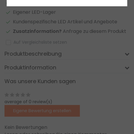
2 bis 7 Jahre
Garantie
*
Eigener LED-Lager
Kundenspezifische LED Artikel und Angebote
Zusatzinformation?
Anfrage zu diesem Produkt
Auf Vergleichsliste setzen
Produktbeschreibung
Produktinformation
Was unsere Kunden sagen
average of 0 review(s)
Eigene Bewertung erstellen
Kein Bewertungen