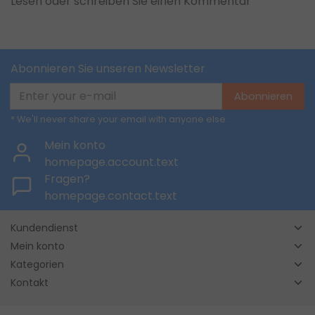
Lesen oder schreiben Sie einen Kommentar
Abonnieren Sie unseren Newsletter
Abonnieren
* We'll never share your email with anyone else.
Mein konto
homepage.account.text
Fragen?
homepage.contact.text
Kundendienst
Mein konto
Kategorien
Kontakt