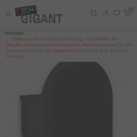
0
Startseite
Eindkappe ohne Kabeldurchführung - 05.2ZWART | LED-
Streifen-Abschlusschutz, schwarz, für Aluminiumprofile, 5,2 mm
Breite, passend für LED-Beleuchtungssysteme, IP20, einfache
Montage
Zurück
Weite