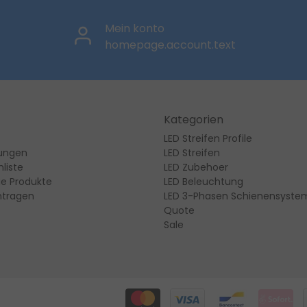
Mein konto
homepage.account.text
Kategorien
LED Streifen Profile
lungen
LED Streifen
liste
LED Zubehoer
ie Produkte
LED Beleuchtung
ntragen
LED 3-Phasen Schienensyste
Quote
Sale