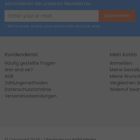
Abonnieren Sie unseren Newsletter
Abonnieren
* We'll never share your email with anyone else.
Kundendienst
Mein konto
Häufig gestellte Fragen
Anmelden
Wer sind wir?
Meine bestel
AGB
Meine Wunsch
Zahlungsmethoden
Vergleichen S
Datenschutzrichtlinie
Widerruf bea
Versandrücksendungen
© Copyright 2026 - | Realisierung
InStijl Media