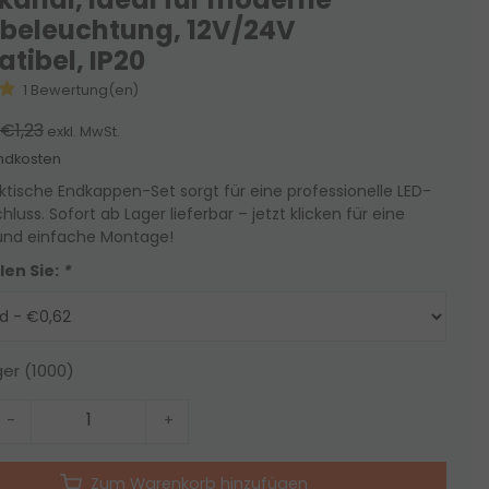
eleuchtung, 12V/24V
tibel, IP20
1 Bewertung(en)
€1,23
exkl. MwSt.
ndkosten
ktische Endkappen-Set sorgt für eine professionelle LED-
hluss. Sofort ab Lager lieferbar – jetzt klicken für eine
und einfache Montage!
len Sie:
*
ger (1000)
-
+
Zum Warenkorb hinzufügen