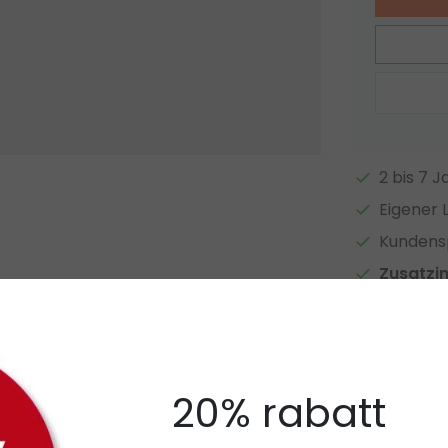
2 bis 7 
Eigener 
Kundensp
Zusatzi
Auf Vergl
20% rabatt
ofil Typ 03.1WIT