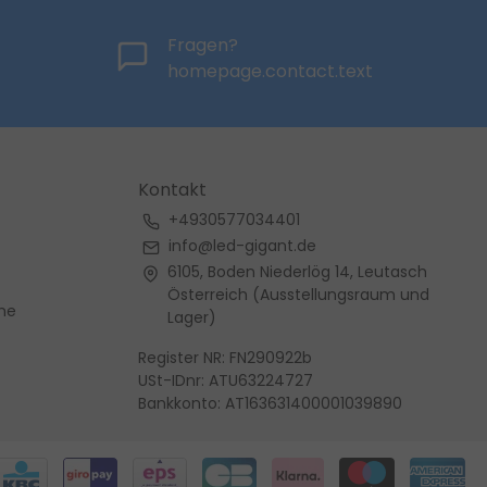
Fragen?
homepage.contact.text
Kontakt
+4930577034401
info@led-gigant.de
6105, Boden Niederlög 14, Leutasch
Österreich (Ausstellungsraum und
me
Lager)
Register NR: FN290922b
USt-IDnr: ATU63224727
Bankkonto: AT163631400001039890