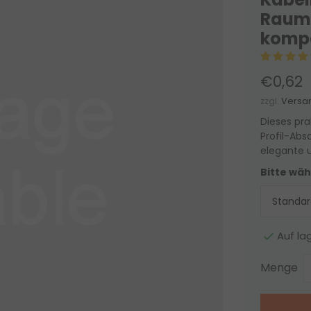
Raumb
kompa
€0,62
zzgl.
Versa
Dieses pra
Profil-Absc
elegante 
Bitte wäh
Auf la
Menge