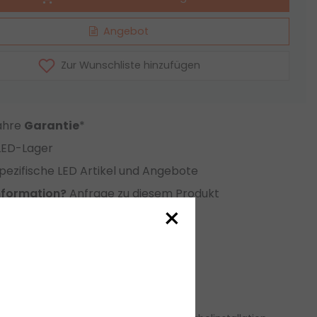
Angebot
Zur Wunschliste hinzufügen
Jahre
Garantie
*
LED-Lager
ezifische LED Artikel und Angebote
nformation?
Anfrage zu diesem Produkt
×
eichsliste setzen