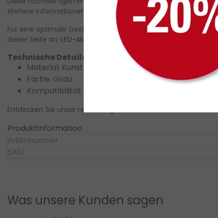
Diese hochwertigen Endkappen sind perfekt kompatibel mit dem 
Weitere Informationen zu verschiedenen LED-Profilen finden S
Für eine optimale Gestaltung der LED-Beleuchtung sorgt die 
dieser Seite an:
LED-Aluminiumprofile
.
Technische Details
Material:
Kunststoff / PVC
Farbe:
Grau
Kompatibilität:
LED Streifen Profil 03.1WIT
Entdecken Sie unser reichhaltiges Sortiment an LED-Streifen f
Produktinformation
Artikelnummer
SKU
Was unsere Kunden sagen