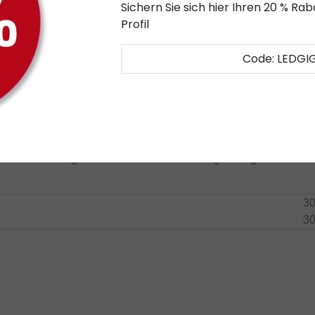
LED-Streifenprofil Typ 03.1 WEISS. Dies gewährleistet eine siche
Sichern Sie sich hier Ihren 20 % R
ie hier:
LED-Profil
.
Profil
ideale Lösung in Kombination mit LED-Aluminiumprofilen. Schaue
Code: LEDGI
ür eine vielseitige und moderne Beleuchtungslösung. Sehen Sie s
3
3