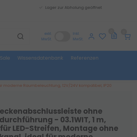
Lager zur Abholung geöffnet
0
0
exkl.
Inkl.
MwSt.
MwSt.
Sale
Wissensdatenbank
Referenzen
l für moderne Raumbeleuchtung, 12V/24V kompatibel, IP20
eckenabschlussleiste ohne
durchführung - 03.1WIT, 1 m,
 für LED-Streifen, Montage ohne
kanal, ideal für moderne