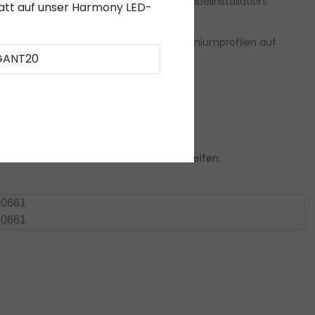
re und professionelle Lösung für die Kabelinstallation.
abatt auf unser Harmony LED-
n Sie sich unser Sortiment an LED-Aluminiumprofilen auf
GANT20
ich hier unsere LED-Streifen an:
LED-Streifen
.
00661
00661