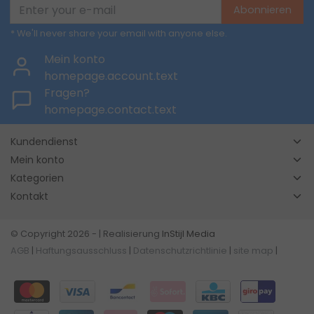
Abonnieren
* We'll never share your email with anyone else.
Mein konto
homepage.account.text
Fragen?
homepage.contact.text
Kundendienst
Mein konto
Kategorien
Kontakt
© Copyright 2026 - | Realisierung
InStijl Media
AGB
|
Haftungsausschluss
|
Datenschutzrichtlinie
|
site map
|