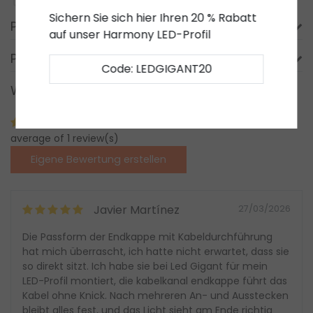
Sichern Sie sich hier Ihren 20 % Rabatt
Produktbeschreibung
auf unser Harmony LED-Profil
Produktinformation
Code: LEDGIGANT20
Was unsere Kunden sagen
5,0/5
average of 1 review(s)
Eigene Bewertung erstellen
Javier Martínez
27/03/2026
Die Passform der Endkappe mit Kabeldurchführung
hat mich überrascht, ich hatte nicht erwartet, dass sie
so direkt sitzt. Ich habe sie bei Led Gigant für mein
LED-Profil montiert, die kabelkanal endkappe führt das
Kabel ohne Knick. Nach mehreren An- und Ausstecken
bleibt alles fest, und das Licht sieht am Ende richtig