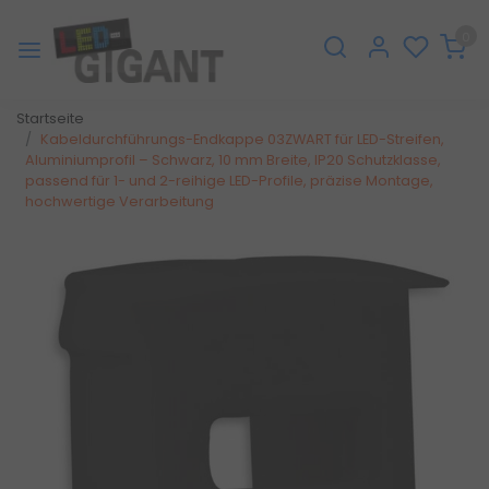
0
Startseite
Kabeldurchführungs-Endkappe 03ZWART für LED-Streifen,
Aluminiumprofil – Schwarz, 10 mm Breite, IP20 Schutzklasse,
passend für 1- und 2-reihige LED-Profile, präzise Montage,
hochwertige Verarbeitung