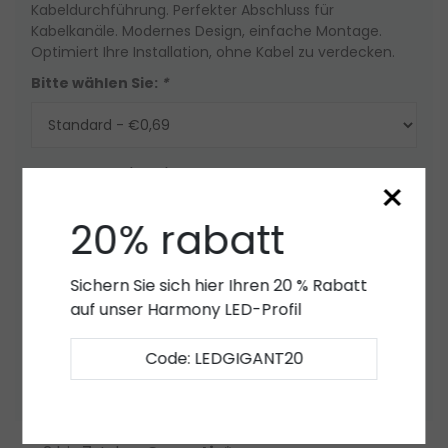
Kabeldurchführung. Perfekter Abschluss für
Kabelkanäle. Modernes Design, einfache Montage.
Optimiert Ihre Installation, ohne Kabel zu verdecken.
Bitte wählen Sie:
*
Auf lager (1000)
×
Menge
-
+
20% rabatt
Zum Warenkorb hinzufügen
Sichern Sie sich hier Ihren 20 % Rabatt
auf unser Harmony LED-Profil
Angebot
Code: LEDGIGANT20
Zur Wunschliste hinzufügen