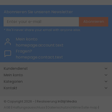
Abonnieren Sie unseren Newsletter
Abonnieren
* We'll never share your email with anyone else.
Mein konto
homepage.account.text
Fragen?
homepage.contact.text
Kundendienst
Mein konto
Kategorien
Kontakt
© Copyright 2026 - | Realisierung
InStijl Media
AGB
|
Haftungsausschluss
|
Datenschutzrichtlinie
|
site map
|