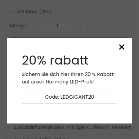
Auf lager (993)
Menge
-
+
×
Zum Warenkorb hinzufügen
20% rabatt
Angebot
Zur Wunschliste hinzufügen
Sichern Sie sich hier Ihren 20 % Rabatt
auf unser Harmony LED-Profil
Code: LEDGIGANT20
2 bis 7 Jahre
Garantie
*
Eigener LED-Lager
Kundenspezifische LED Artikel und Angebote
Zusatzinformation?
Anfrage zu diesem Produkt
Auf Vergleichsliste setzen