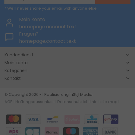
* We'll never share your email with anyone else.
Mein konto
homepage.account.text
Fragen?
homepage.contact.text
Kundendienst
Mein konto
Kategorien
Kontakt
© Copyright 2026 - | Realisierung
InStijl Media
AGB
|
Haftungsausschluss
|
Datenschutzrichtlinie
|
site map
|