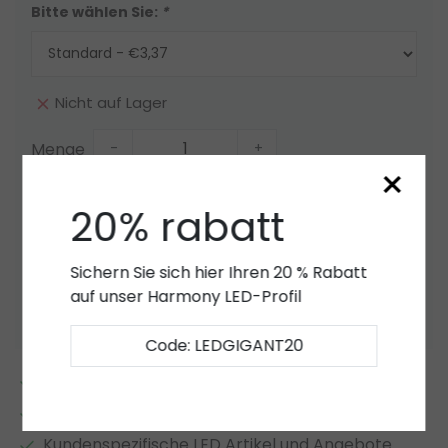
Bitte wählen Sie:
*
Nicht auf Lager
Menge
-
+
×
Nicht auf Lager
20% rabatt
Angebot
Sichern Sie sich hier Ihren 20 % Rabatt
auf unser Harmony LED-Profil
Zur Wunschliste hinzufügen
Code: LEDGIGANT20
2 bis 7 Jahre
Garantie
*
Eigener LED-Lager
Kundenspezifische LED Artikel und Angebote