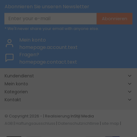
Abonnieren Sie unseren Newsletter
Abonnieren
* We'll never share your email with anyone else.
Mein konto
homepage.account.text
Fragen?
homepage.contact.text
Kundendienst
Mein konto
Kategorien
Kontakt
© Copyright 2026 - | Realisierung
InStijl Media
AGB
|
Haftungsausschluss
|
Datenschutzrichtlinie
|
site map
|