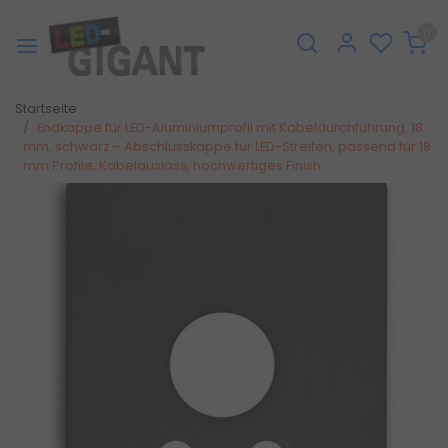
0
Startseite
Endkappe für LED-Aluminiumprofil mit Kabeldurchführung, 18
mm, schwarz – Abschlusskappe für LED-Streifen, passend für 18
mm Profile, Kabelauslass, hochwertiges Finish
Zurück
Weite