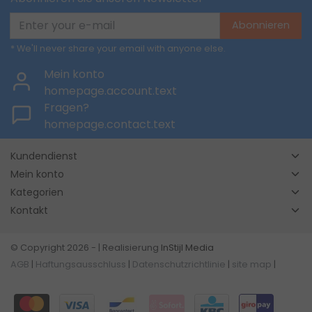
Abonnieren
* We'll never share your email with anyone else.
Mein konto
homepage.account.text
Fragen?
homepage.contact.text
Kundendienst
Mein konto
Kategorien
Kontakt
© Copyright 2026 - | Realisierung
InStijl Media
AGB
|
Haftungsausschluss
|
Datenschutzrichtlinie
|
site map
|