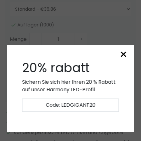
Auf lager (1000)
Menge
-
+
×
Zum Warenkorb hinzufügen
20% rabatt
Angebot
Sichern Sie sich hier Ihren 20 % Rabatt
Zur Wunschliste hinzufügen
auf unser Harmony LED-Profil
Code: LEDGIGANT20
2 bis 7 Jahre
Garantie
*
Eigener LED-Lager
Kundenspezifische LED Artikel und Angebote