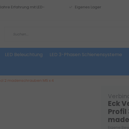
 Jahre Erfahrung mit LED-
Eigenes Lager
LED Beleuchtung
LED 3-Phasen Schienensysteme
 incl 2 madenschrauben M5 x 4
Verbind
Eck V
Profil
maden
Eigene Bew