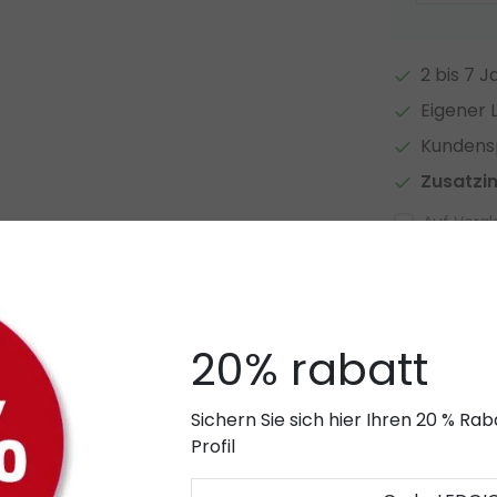
2 bis 7 
Eigener 
Kundensp
Zusatzi
Auf Vergl
Zugehör
madenschrauben M5 x 4
20% rabatt
Sichern Sie sich hier Ihren 20 % R
 gigant
Profil