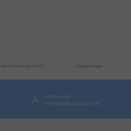
 Jahre Erfahrung mit LED-
Eigenes Lager
Mein konto
homepage.account.text