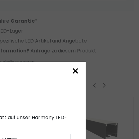
Jahre
Garantie
*
LED-Lager
ezifische LED Artikel und Angebote
nformation?
Anfrage zu diesem Produkt
eichsliste setzen
×
ige Produkte
abatt auf unser Harmony LED-