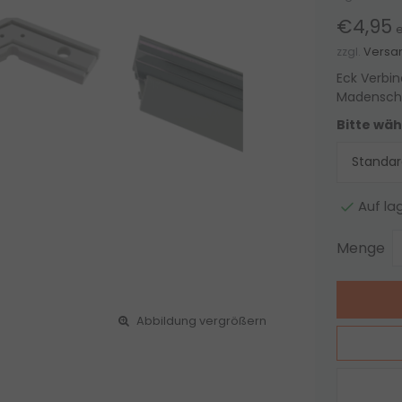
€4,95
e
zzgl.
Versa
Eck Verbin
Madensch
Bitte wäh
Auf la
Menge
Abbildung vergrößern