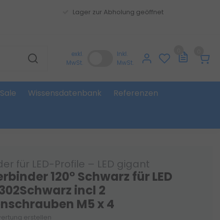
Lager zur Abholung geöffnet
0
0
exkl.
Inkl.
MwSt.
MwSt.
Sale
Wissensdatenbank
Referenzen
er für LED-Profile – LED gigant
erbinder 120° Schwarz für LED
 302Schwarz incl 2
schrauben M5 x 4
ertung erstellen