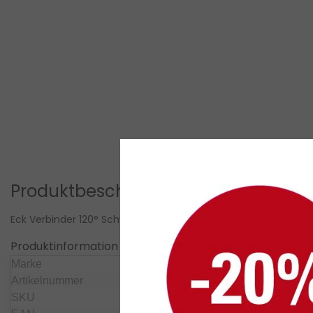
Produktbeschreibung
Eck Verbinder 120° Schwarz für LED Profil 302Schwarz incl 2 
Produktinformation
Marke
Verbinder für LED-Profile – LED
Artikelnummer
303415
SKU
303415