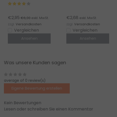
Eckverbinder 90°
RGBCCT 90 Grad –
transparent – für
lötfreie Verbindung
3000K warmweiß –
– IP20
€2,95
€2,68
€6,30
exkl. MwSt.
exkl. MwSt.
IP20
zzgl.
Versandkosten
zzgl.
Versandkosten
Vergleichen
Vergleichen
Ansehen
Ansehen
Was unsere Kunden sagen
average of 0 review(s)
Eigene Bewertung erstellen
Kein Bewertungen
Lesen oder schreiben Sie einen Kommentar