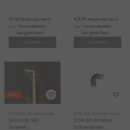
lötfrei -
Eckverbinder 90°
Klickverbinder -
transparent – für
5mm COB - IP20
4000K natürlich
€1,92
€2,95
€2,51
€6,30
exkl. MwSt.
exkl. MwSt.
weiß – IP20
zzgl.
Versandkosten
zzgl.
Versandkosten
Vergleichen
Vergleichen
Ansehen
Ansehen
Sale
COB LED-Streifenverbinder Luksus
COB LED-Streifenverbinder Luksus
24V COB LED
COB LED Streifen
Streifen
Eckverbinder