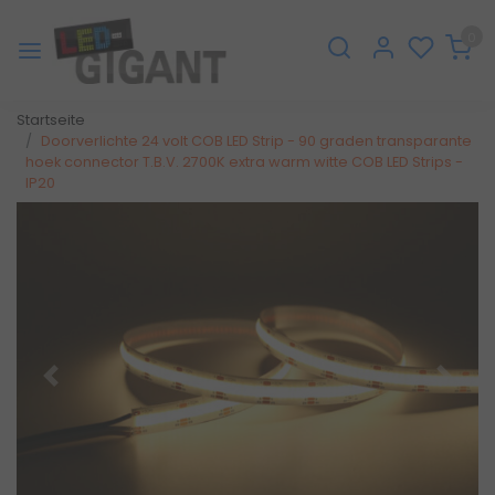
0
Startseite
Doorverlichte 24 volt COB LED Strip - 90 graden transparante
hoek connector T.B.V. 2700K extra warm witte COB LED Strips -
IP20
Zurück
Weite