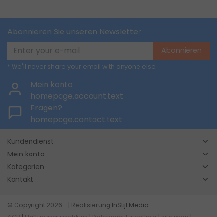
Abonnieren Sie unseren Newsletter
Abonnieren
* We'll never share your email with anyone else.
Mein konto
homepage.account.text
Fragen?
homepage.contact.text
Kundendienst
Mein konto
Kategorien
Kontakt
© Copyright 2026 - | Realisierung
InStijl Media
AGB
|
Haftungsausschluss
|
Datenschutzrichtlinie
|
site map
|