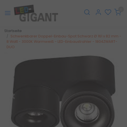
0
Startseite
Schwenkbarer Doppel-Einbau-Spot Schwarz Ø 161 x 82 mm -
8 Watt - 3000K Warmweiß - LED-Einbaustrahler - 1804ZWART-
DUO
Zurück
Weite