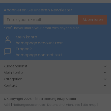
Abonnieren Sie unseren Newsletter
Abonnieren
* We'll never share your email with anyone else.
Mein konto
homepage.account.text
Fragen?
homepage.contact.text
Kundendienst
Mein konto
Kategorien
Kontakt
© Copyright 2026 - | Realisierung
InStijl Media
AGB
|
Haftungsausschluss
|
Datenschutzrichtlinie
|
site map
|