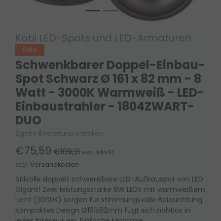
Kobi LED-Spots und LED-Armaturen
Sale
Schwenkbarer Doppel-Einbau-
Spot Schwarz Ø 161 x 82 mm - 8
Watt - 3000K Warmweiß - LED-
Einbaustrahler - 1804ZWART-
DUO
Eigene Bewertung erstellen
€75,59
€109,21
exkl. MwSt.
zzgl.
Versandkosten
Stilvolle doppelt schwenkbare LED-Aufbauspot von LED
Gigant! Zwei leistungsstarke 8W LEDs mit warmweißem
Licht (3000K) sorgen für stimmungsvolle Beleuchtung.
Kompaktes Design Ø161x82mm fügt sich nahtlos in
jedes Interieur ein. Einfache Montage.