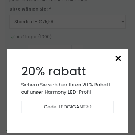
Bitte wählen Sie:
*
Auf lager (1000)
Menge
-
+
×
20% rabatt
Zum Warenkorb hinzufügen
Angebot
Sichern Sie sich hier Ihren 20 % Rabatt
auf unser Harmony LED-Profil
Zur Wunschliste hinzufügen
Code: LEDGIGANT20
2 bis 7 Jahre
Garantie
*
Eigener LED-Lager