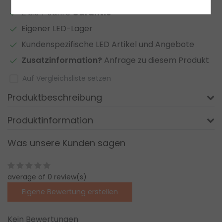
2 bis 7 Jahre
Garantie
*
Eigener LED-Lager
Kundenspezifische LED Artikel und Angebote
Zusatzinformation?
Anfrage zu diesem Produkt
Auf Vergleichsliste setzen
Produktbeschreibung
Produktinformation
Was unsere Kunden sagen
average of 0 review(s)
Eigene Bewertung erstellen
Kein Bewertungen