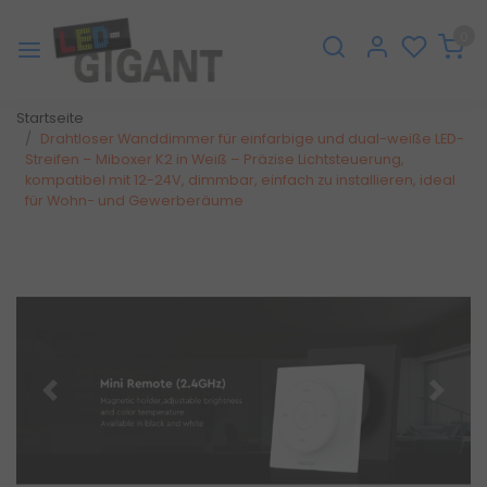
0
Startseite
Drahtloser Wanddimmer für einfarbige und dual-weiße LED-
Streifen – Miboxer K2 in Weiß – Präzise Lichtsteuerung,
kompatibel mit 12-24V, dimmbar, einfach zu installieren, ideal
für Wohn- und Gewerberäume
Zurück
Weite