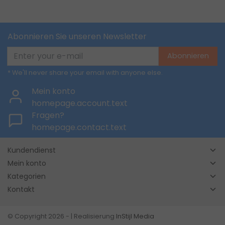
Abonnieren Sie unseren Newsletter
Abonnieren
* We'll never share your email with anyone else.
Mein konto
homepage.account.text
Fragen?
homepage.contact.text
Kundendienst
Mein konto
Kategorien
Kontakt
© Copyright 2026 - | Realisierung
InStijl Media