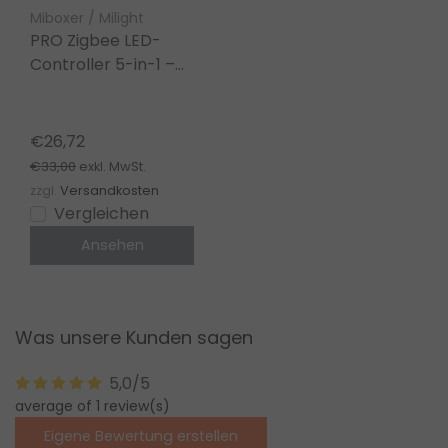
Miboxer / Milight
PRO Zigbee LED-
Controller 5-in-1 –
für Single Color/Dual
White/RGB/RGBW/RGBWW/RGBCCT
LED-Streifen 12-24-
€26,72
48V – PZ5
€33,00
exkl. MwSt.
zzgl.
Versandkosten
Vergleichen
Ansehen
Was unsere Kunden sagen
5,0/5
average of 1 review(s)
Eigene Bewertung erstellen