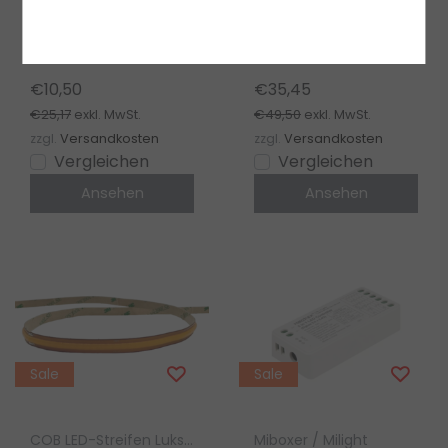
Controller - 1 Zone -
24V 6,25A IP67
PRO - MiBoxer SR5
wasserdicht – GLP
Dimmer
GPV-150-24
€10,50
€35,45
€25,17
€49,50
exkl. MwSt.
exkl. MwSt.
zzgl.
Versandkosten
zzgl.
Versandkosten
Vergleichen
Vergleichen
Ansehen
Ansehen
Sale
Sale
COB LED-Streifen Luksus
Miboxer / Milight