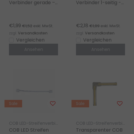
Verbinder gerade –
Verbinder 1-seitig -
lötfrei –
lötfrei -
Klickverbinder –
Klickverbinder -
8mm COB – IP20
8mm COB - IP20
€1,99
€2,18
€1,52
€1,89
exkl. MwSt.
exkl. MwSt.
zzgl.
Versandkosten
zzgl.
Versandkosten
Vergleichen
Vergleichen
Ansehen
Ansehen
Sale
Sale
COB LED-Streifenverbinder Luksus
COB LED-Streifenverbinder Luksus
COB LED Streifen
Transparenter COB