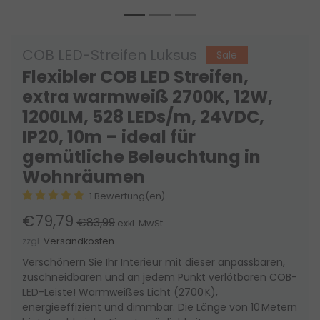
COB LED-Streifen Luksus
Sale
Flexibler COB LED Streifen,
extra warmweiß 2700K, 12W,
1200LM, 528 LEDs/m, 24VDC,
IP20, 10m – ideal für
gemütliche Beleuchtung in
Wohnräumen
1 Bewertung(en)
€79,79
€83,99
exkl. MwSt.
zzgl.
Versandkosten
Verschönern Sie Ihr Interieur mit dieser anpassbaren,
zuschneidbaren und an jedem Punkt verlötbaren COB-
LED-Leiste! Warmweißes Licht (2700 K),
energieeffizient und dimmbar. Die Länge von 10 Metern