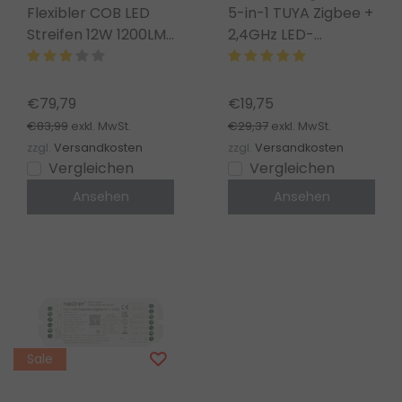
Flexibler COB LED
5-in-1 TUYA Zigbee +
Streifen 12W 1200LM
2,4GHz LED-
528LED/m 12V DC
Controller für Single
IP20 2700K Extra
Color/Dual
Warmweiß - 10m
White/RGB/RGBW/RG
€79,79
€19,75
LED-Streifen 12-24V
€83,99
€29,37
exkl. MwSt.
exkl. MwSt.
– SZ5
zzgl.
Versandkosten
zzgl.
Versandkosten
Vergleichen
Vergleichen
Ansehen
Ansehen
Sale