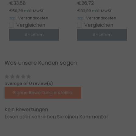
LED-Streifen 12-24-
€33,58
€26,72
48V – PZ5
€50,38
€33,00
exkl. MwSt.
exkl. MwSt.
zzgl.
Versandkosten
zzgl.
Versandkosten
Vergleichen
Vergleichen
Ansehen
Ansehen
Was unsere Kunden sagen
average of 0 review(s)
Eigene Bewertung erstellen
Kein Bewertungen
Lesen oder schreiben Sie einen Kommentar