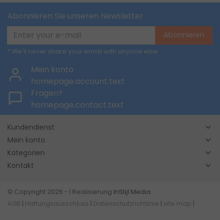
Abonnieren Sie unseren Newsletter
Abonnieren
* We'll never share your email with anyone else.
Mein konto
homepage.account.text
Fragen?
homepage.contact.text
Kundendienst
Mein konto
Kategorien
Kontakt
© Copyright 2026 - | Realisierung
InStijl Media
AGB
|
Haftungsausschluss
|
Datenschutzrichtlinie
|
site map
|