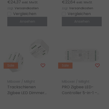
48V – FUT037ZP+
LED-Streifen 12-24-
€24,37
€22,64
exkl. MwSt.
exkl. MwSt.
48V – PZ2
zzgl.
Versandkosten
zzgl.
Versandkosten
Vergleichen
Vergleichen
Ansehen
Ansehen
Sale
Sale
Miboxer / Milight
Miboxer / Milight
Trackschienen
PRO Zigbee LED-
Zigbee LED Dimmer
Controller 5-in-1 –
– Miboxer TRI-C1ZR
für Single Color/Dual
White/RGB/RGBW/RG