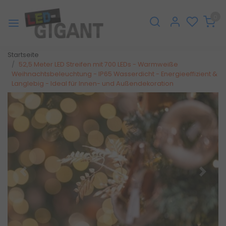
0
Startseite
52,5 Meter LED Streifen mit 700 LEDs - Warmweiße
Weihnachtsbeleuchtung - IP65 Wasserdicht - Energieeffizient &
Langlebig - Ideal für Innen- und Außendekoration
Zurück
Weite