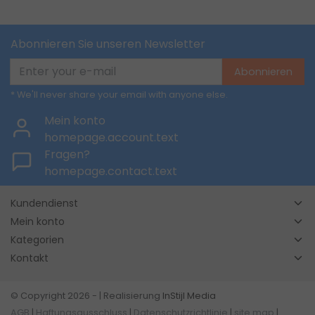
Abonnieren Sie unseren Newsletter
Abonnieren
* We'll never share your email with anyone else.
Mein konto
homepage.account.text
Fragen?
homepage.contact.text
Kundendienst
Mein konto
Kategorien
Kontakt
© Copyright 2026 - | Realisierung
InStijl Media
AGB
|
Haftungsausschluss
|
Datenschutzrichtlinie
|
site map
|