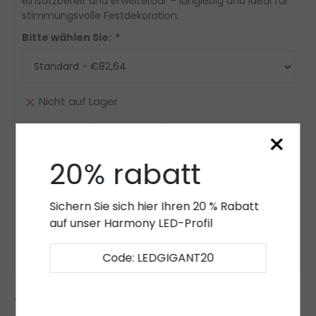
einsatzbereit und erweiterbar – langlebig und ideal für
stimmungsvolle Festdekoration.
Bitte wählen Sie:
*
Nicht auf Lager
×
Menge
-
+
20% rabatt
Nicht auf Lager
Sichern Sie sich hier Ihren 20 % Rabatt
Angebot
auf unser Harmony LED-Profil
Zur Wunschliste hinzufügen
Code: LEDGIGANT20
2 bis 7 Jahre
Garantie
*