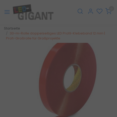
0
Startseite
30-m-Rolle doppelseitiges LED Profil-Klebeband 12 mm |
Profi-Großrolle für Großprojekte