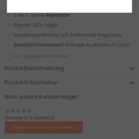
2 bis 7 Jahre
Garantie
*
Eigener LED-Lager
Kundenspezifische LED Artikel und Angebote
Zusatzinformation?
Anfrage zu diesem Produkt
Auf Vergleichsliste setzen
Produktbeschreibung
Produktinformation
Was unsere Kunden sagen
average of 0 review(s)
Eigene Bewertung erstellen