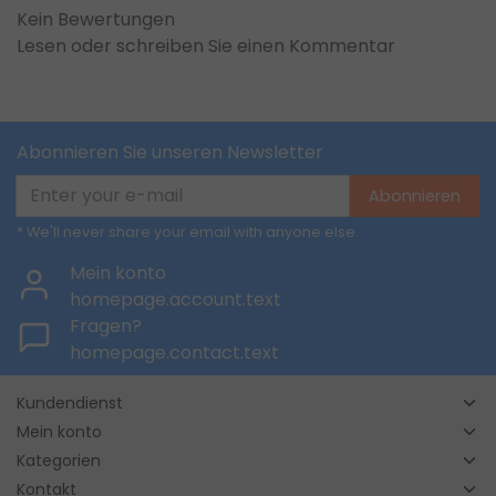
Kein Bewertungen
Lesen oder schreiben Sie einen Kommentar
Abonnieren Sie unseren Newsletter
Abonnieren
* We'll never share your email with anyone else.
Mein konto
homepage.account.text
Fragen?
homepage.contact.text
Kundendienst
Mein konto
Kategorien
Kontakt