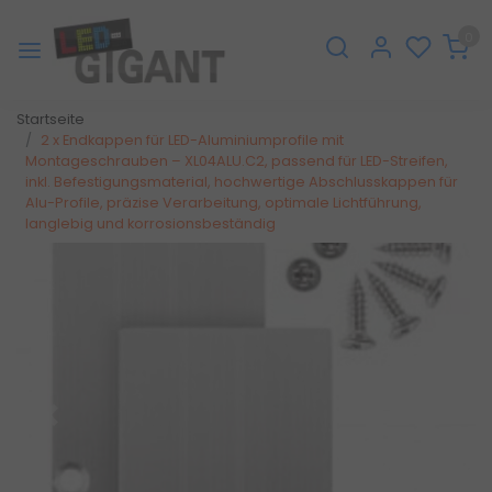
0
Startseite
2 x Endkappen für LED-Aluminiumprofile mit
Montageschrauben – XL04ALU.C2, passend für LED-Streifen,
inkl. Befestigungsmaterial, hochwertige Abschlusskappen für
Alu-Profile, präzise Verarbeitung, optimale Lichtführung,
langlebig und korrosionsbeständig
Zurück
Weite