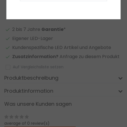
Zur Wunschliste hinzufügen
2 bis 7 Jahre
Garantie
*
Eigener LED-Lager
Kundenspezifische LED Artikel und Angebote
Zusatzinformation?
Anfrage zu diesem Produkt
Auf Vergleichsliste setzen
Produktbeschreibung
Produktinformation
Was unsere Kunden sagen
average of 0 review(s)