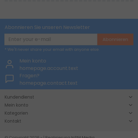
Abonnieren Sie unseren Newsletter
Abonnieren
* We'll never share your email with anyone else.
Mein konto
homepage.account.text
Fragen?
homepage.contact.text
Kundendienst
Mein konto
Kategorien
Kontakt
© Copyright 2026 - | Realisierung
InStijl Media