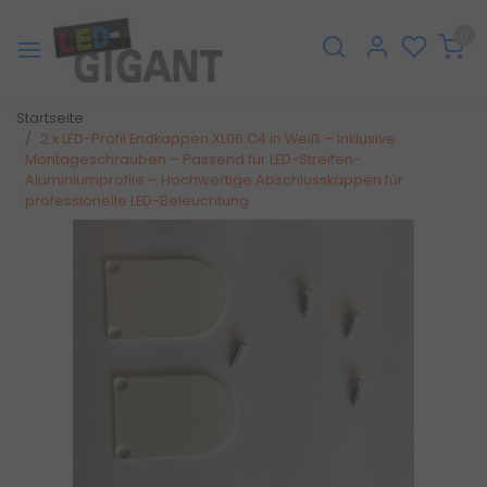
0
Startseite
2 x LED-Profil Endkappen XL06.C4 in Weiß – Inklusive
Montageschrauben – Passend für LED-Streifen-
Aluminiumprofile – Hochwertige Abschlusskappen für
professionelle LED-Beleuchtung
Zurück
Weite