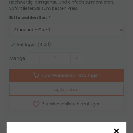
Hochwertig, passgenau und einfach zu montieren.
Sofort lieferbar zum besten Preis!
Bitte wählen Sie:
*
Auf lager (1000)
Menge
-
+
Zum Warenkorb hinzufügen
Angebot
Zur Wunschliste hinzufügen
×
2 bis 7 Jahre
Garantie
*