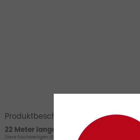
Produktbeschreibung
22 Meter lange warmweiße LED-Cluste
Diese hochwertigen
LED-Cluster-Weihnachtsbeleuchtungen
h