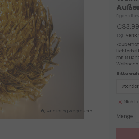
Außen
Eigene Bew
€83,99
zzgl.
Versa
Zauberhaf
Lichterke
mit 8 Lich
Weihnacht
Bitte wäh
Nicht 
Abbildung vergrößern
Menge