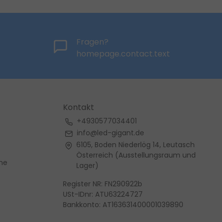
Fragen?
homepage.contact.text
Kontakt
+4930577034401
info@led-gigant.de
6105, Boden Niederlög 14, Leutasch
Österreich (Ausstellungsraum und
me
Lager)
Register NR: FN290922b
USt-IDnr: ATU63224727
Bankkonto: AT163631400001039890