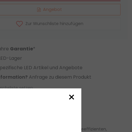
Angebot
Zur Wunschliste hinzufügen
Jahre
Garantie
*
LED-Lager
ezifische LED Artikel und Angebote
nformation?
Anfrage zu diesem Produkt
eichsliste setzen
×
onen-Controller
ür die Stromversorgung mit
3000 energieeffizienten,