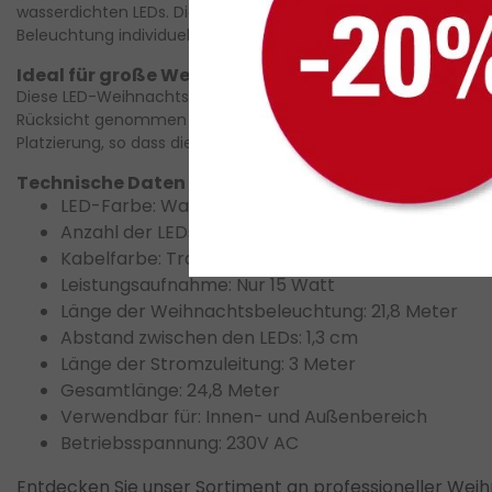
wasserdichten LEDs
. Die Besonderheit des Lebens ist so ein
Beleuchtung individuell anzupassen – unterstützt durch den 
Ideal für große Weihnachtsbäume und den Außen
Diese
LED-Weihnachtsbeleuchtung
eignet sich perfekt für 
Rücksicht genommen werden kann und die große Länge von 21
Platzierung, so dass die
Gesamtlänge
der beieindruckenden 
Technische Daten der LED-Cluster-Weihnachtsbe
LED-Farbe:
Warmweiß & Kaltweiß
Anzahl der LEDs:
3000 Stück
Kabelfarbe:
Transparent
Leistungsaufnahme:
Nur 15 Watt
Länge der Weihnachtsbeleuchtung:
21,8 Meter
Abstand zwischen den LEDs:
1,3 cm
Länge der Stromzuleitung:
3 Meter
Gesamtlänge:
24,8 Meter
Verwendbar für:
Innen- und Außenbereich
Betriebsspannung:
230V AC
Entdecken Sie unser Sortiment an professioneller Wei