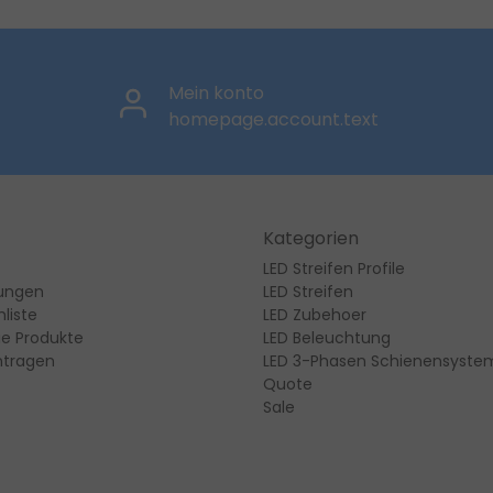
Mein konto
homepage.account.text
Kategorien
LED Streifen Profile
lungen
LED Streifen
liste
LED Zubehoer
ie Produkte
LED Beleuchtung
ntragen
LED 3-Phasen Schienensyste
Quote
Sale