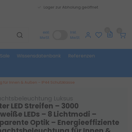
Lager zur Abholung geöffnet
0
0
exkl.
Inkl.
MwSt.
MwSt.
Sale
Wissensdatenbank
Referenzen
g für Innen & Außen – IP44 Schutzklasse
chtsbeleuchtung Luksus
er LED Streifen – 3000
eiße LEDs – 8 Lichtmodi –
parente Optik – Energieeffiziente
achtsbeleuchtung für Innen &