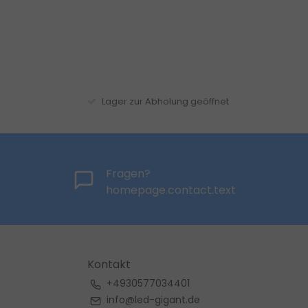
Lager zur Abholung geöffnet
Fragen?
homepage.contact.text
Kontakt
+4930577034401
info@led-gigant.de