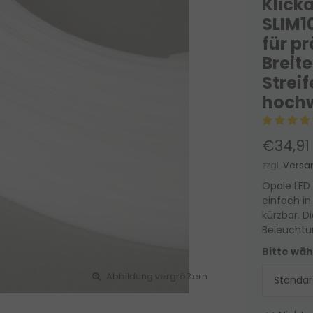
Klick
SLIM1
für p
Breit
Strei
hochw
€34,91
zzgl.
Versa
Opale LED 
einfach in
kürzbar. Di
Beleuchtu
Bitte wäh
Abbildung vergrößern