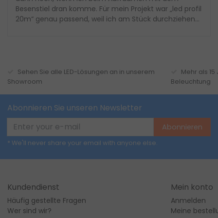
Besenstiel dran komme. Für mein Projekt war „led profil
20m“ genau passend, weil ich am Stück durchziehen
konnte und nur an den Ecken mit der Schere kurz
nachgeschnitten hab. Das Licht wirkt dadurch viel
gleichmäßiger, und der milchige Look kaschiert die
einzelnen LED so, dass der Abstellraum nicht mehr wie
eine Baustelle aussieht. Wenn
Sehen Sie alle LED-Lösungen an in unserem
Mehr als 15
Showroom
Beleuchtung
Abonnieren Sie unseren Newsletter
Abonnieren
* We'll never share your email with anyone else.
Kundendienst
Mein konto
Häufig gestellte Fragen
Anmelden
Wer sind wir?
Meine bestel