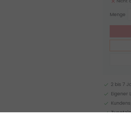
Nicht 
Menge
2 bis 7 
Eigener 
Kundensp
Zusatzi
Auf Vergl