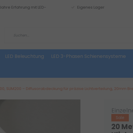
 Jahre Erfahrung mit LED-
Eigenes Lager
LED Beleuchtung
LED 3-Phasen Schienensysteme
100, SLIM200 – Diffusorabdeckung für präzise Lichtverteilung, 20mm Bre
Einzel
Sale
20 Me