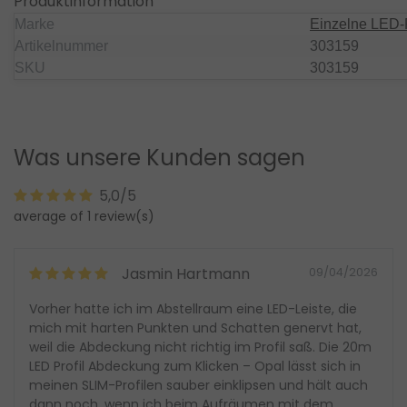
Produktinformation
Marke
Einzelne LED-
Artikelnummer
303159
SKU
303159
Was unsere Kunden sagen
5,0/5
average of 1 review(s)
Jasmin Hartmann
09/04/2026
Vorher hatte ich im Abstellraum eine LED-Leiste, die
mich mit harten Punkten und Schatten genervt hat,
weil die Abdeckung nicht richtig im Profil saß. Die 20m
LED Profil Abdeckung zum Klicken – Opal lässt sich in
meinen SLIM-Profilen sauber einklipsen und hält auch
dann noch, wenn ich beim Aufräumen mit dem