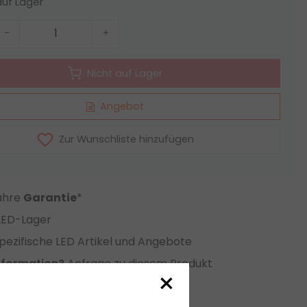
auf Lager
-
+
Nicht auf Lager
Angebot
Zur Wunschliste hinzufügen
Jahre
Garantie
*
LED-Lager
ezifische LED Artikel und Angebote
nformation?
Anfrage zu diesem Produkt
×
eichsliste setzen