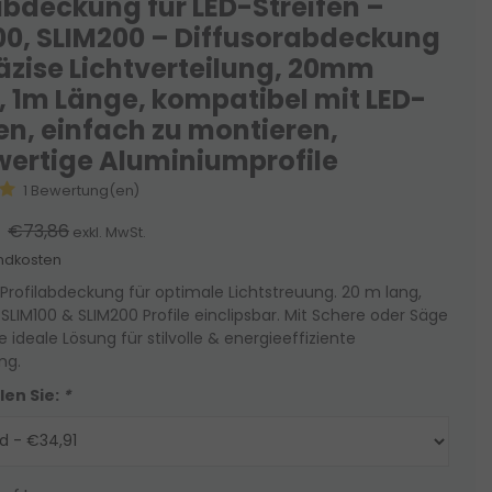
abdeckung für LED-Streifen –
00, SLIM200 – Diffusorabdeckung
räzise Lichtverteilung, 20mm
e, 1m Länge, kompatibel mit LED-
fen, einfach zu montieren,
ertige Aluminiumprofile
1 Bewertung(en)
€73,86
exkl. MwSt.
ndkosten
Profilabdeckung für optimale Lichtstreuung. 20 m lang,
 SLIM100 & SLIM200 Profile einclipsbar. Mit Schere oder Säge
e ideale Lösung für stilvolle & energieeffiziente
ng.
len Sie:
*