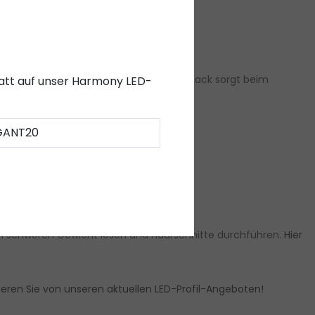
sign geeignet. Dieser opal-/milchweiße Lack sorgt beim
abatt auf unser Harmony LED-
e LED-Profile.
GANT20
nem schweren Gewicht lösen und Haarschnitte durchführen.
Hier
tieren Sie von unseren aktuellen LED-Profil-Angeboten!