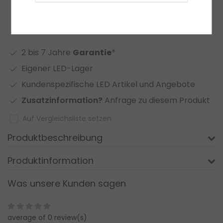
Zur Wunschliste hinzufügen
2 bis 7 Jahre
Garantie
*
Eigener LED-Lager
Kundenspezifische LED Artikel und Angebote
Zusatzinformation?
Anfrage zu diesem Produkt
Auf Vergleichsliste setzen
Produktbeschreibung
Produktinformation
Was unsere Kunden sagen
average of 0 review(s)