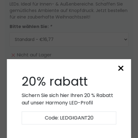
LEDs. Ideal für Innen- & Außenbereiche. Schaffen Sie
gemütliches Ambiente auf Knopfdruck. Jetzt bestellen
für eine zauberhafte Weihnachtszeit!
Bitte wählen Sie:
*
Nicht auf Lager
×
Menge
-
+
20% rabatt
Nicht auf Lager
Sichern Sie sich hier Ihren 20 % Rabatt
Angebot
auf unser Harmony LED-Profil
Zur Wunschliste hinzufügen
Code: LEDGIGANT20