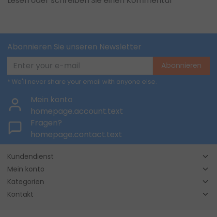
Lesen oder schreiben Sie einen Kommentar
Abonnieren Sie unseren Newsletter
Abonnieren
* We'll never share your email with anyone else.
Mein konto
homepage.account.text
Fragen?
homepage.contact.text
Kundendienst
Mein konto
Kategorien
Kontakt