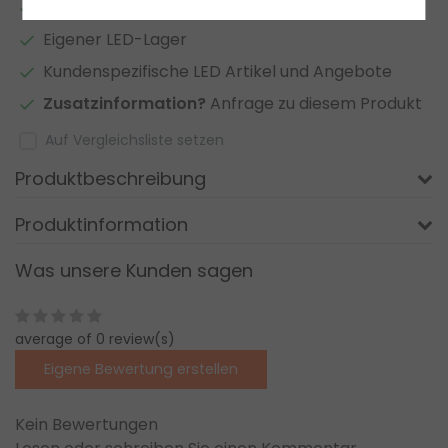
2 bis 7 Jahre
Garantie
*
Eigener LED-Lager
Kundenspezifische LED Artikel und Angebote
Zusatzinformation?
Anfrage zu diesem Produkt
Auf Vergleichsliste setzen
Produktbeschreibung
Produktinformation
Was unsere Kunden sagen
average of 0 review(s)
Eigene Bewertung erstellen
Kein Bewertungen