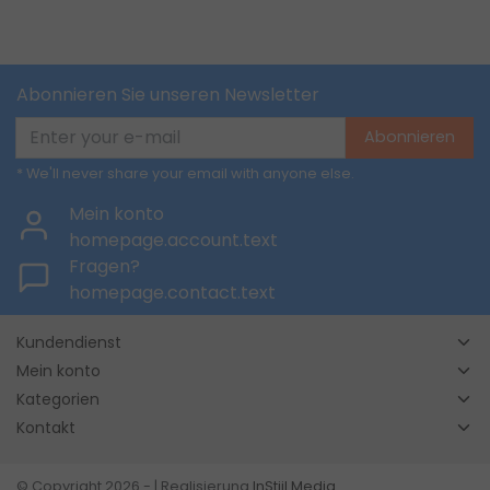
Abonnieren Sie unseren Newsletter
Abonnieren
* We'll never share your email with anyone else.
Mein konto
homepage.account.text
Fragen?
homepage.contact.text
Kundendienst
Mein konto
Kategorien
Kontakt
© Copyright 2026 - | Realisierung
InStijl Media