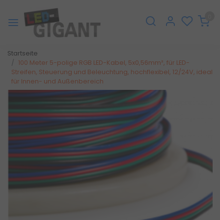
0
Startseite
100 Meter 5-polige RGB LED-Kabel, 5x0,56mm², für LED-
Streifen, Steuerung und Beleuchtung, hochflexibel, 12/24V, ideal
für Innen- und Außenbereich