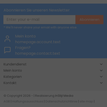
Abonnieren Sie unseren Newsletter
Abonnieren
* We'll never share your email with anyone else.
Mein konto
homepage.account.text
Fragen?
homepage.contact.text
Kundendienst
Mein konto
Kategorien
Kontakt
© Copyright 2026 - | Realisierung
InStijl Media
AGB
|
Haftungsausschluss
|
Datenschutzrichtlinie
|
site map
|