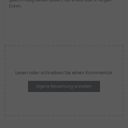
gleichmäßig wirken lassen, nur etwas steif in engen
Ecken.
Lesen oder schreiben Sie einen Kommentar
Eigene Bewertung erstellen