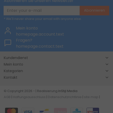
Abonnieren Sie unseren Newsletter
Abonnieren
* We'll never share your email with anyone else.
Mein konto
homepage.account.text
Fragen?
homepage.contact.text
Kundendienst
Mein konto
Kategorien
Kontakt
© Copyright 2026 - | Realisierung
InStijl Media
AGB
|
Haftungsausschluss
|
Datenschutzrichtlinie
|
site map
|