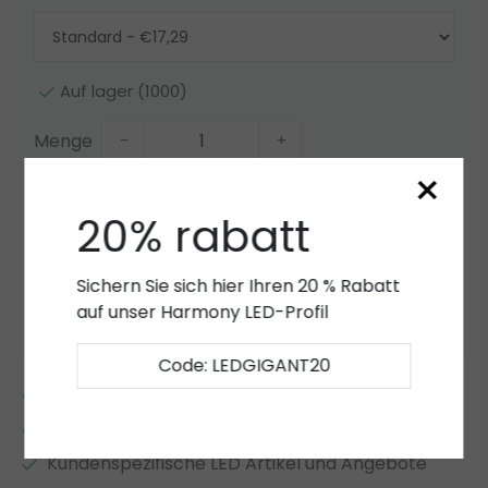
Auf lager (1000)
Menge
-
+
×
Zum Warenkorb hinzufügen
20% rabatt
Angebot
Sichern Sie sich hier Ihren 20 % Rabatt
Zur Wunschliste hinzufügen
auf unser Harmony LED-Profil
Code: LEDGIGANT20
2 bis 7 Jahre
Garantie
*
Eigener LED-Lager
Kundenspezifische LED Artikel und Angebote