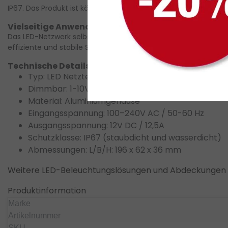
IP67. Das Produkt ist käuflich zu erwerben und kann online be
Vielseitige Anwendungsmöglichkeiten
Das LED-Netzwerk selbst ist für die Gestaltung von LED-Quell
effiziente und stabile Stromversorgung ermöglicht.
Passende 
Technische Details
Typ: LED Netzteil
Dimmbar: 1-10V Steuerung
Material: Aluminiumgehäuse
Eingangsspannung: 100–240V AC / 50-60 Hz
Ausgangsspannung: 12V DC / 12,5A
Schutzklasse: IP67 (staubdicht und wasserdicht)
Abmessungen: L/B/H: 196 x 62 x 36 mm
Weitere LED-Beleuchtungslösungen und Abdeckungen
Produktinformation
Marke
Artikelnummer
SKU