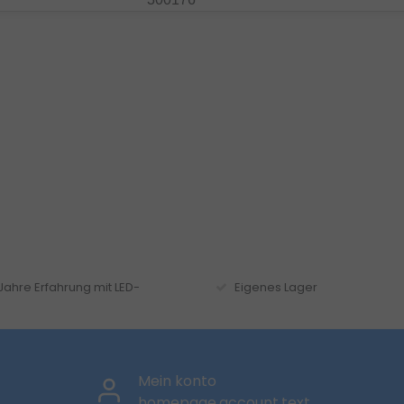
 Jahre Erfahrung mit LED-
Eigenes Lager
Mein konto
homepage.account.text