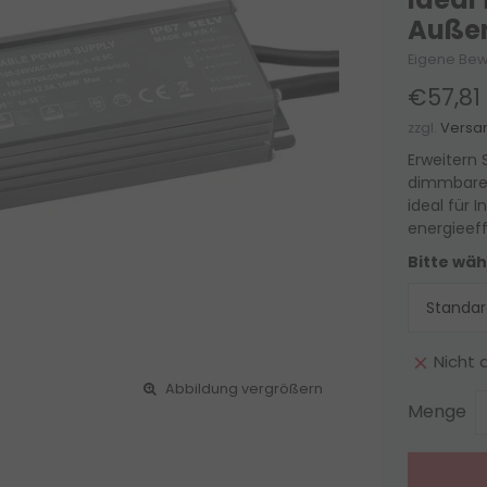
Auße
Eigene Bew
€57,81
zzgl.
Versa
Erweitern 
dimmbaren
ideal für 
energieeff
Bitte wäh
Nicht 
Abbildung vergrößern
Menge