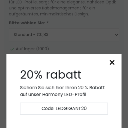
für LED-Profile, sorgt für eine elegante, nahtlose Optik
und optimiertes Kabelmanagement für ein
aufgeräumtes, minimalistisches Design.
Bitte wählen Sie:
*
Auf lager (1000)
×
Menge
-
+
20% rabatt
Zum Warenkorb hinzufügen
Sichern Sie sich hier Ihren 20 % Rabatt
Angebot
auf unser Harmony LED-Profil
Zur Wunschliste hinzufügen
Code: LEDGIGANT20