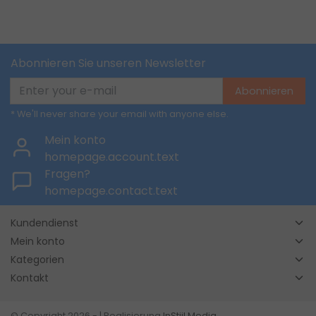
Abonnieren Sie unseren Newsletter
Abonnieren
* We'll never share your email with anyone else.
Mein konto
homepage.account.text
Fragen?
homepage.contact.text
Kundendienst
Mein konto
Kategorien
Kontakt
© Copyright 2026 - | Realisierung
InStijl Media