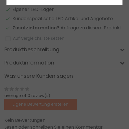
2 bis 7 Jahre
Garantie
*
Eigener LED-Lager
Kundenspezifische LED Artikel und Angebote
Zusatzinformation?
Anfrage zu diesem Produkt
Auf Vergleichsliste setzen
Produktbeschreibung
Produktinformation
Was unsere Kunden sagen
average of 0 review(s)
Eigene Bewertung erstellen
Kein Bewertungen
Lesen oder schreiben Sie einen Kommentar